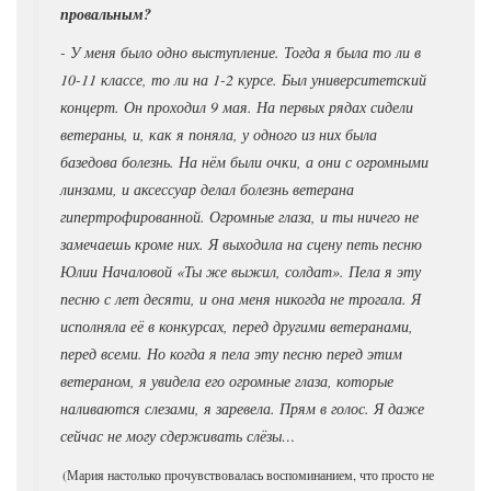
провальным?
- У меня было одно выступление. Тогда я была то ли в
10-11 классе, то ли на 1-2 курсе. Был университетский
концерт. Он проходил 9 мая. На первых рядах сидели
ветераны, и, как я поняла, у одного из них была
базедова болезнь. На нём были очки, а они с огромными
линзами, и аксессуар делал болезнь ветерана
гипертрофированной. Огромные глаза, и ты ничего не
замечаешь кроме них. Я выходила на сцену петь песню
Юлии Началовой «Ты же выжил, солдат». Пела я эту
песню с лет десяти, и она меня никогда не трогала. Я
исполняла её в конкурсах, перед другими ветеранами,
перед всеми. Но когда я пела эту песню перед этим
ветераном, я увидела его огромные глаза, которые
наливаются слезами, я заревела. Прям в голос. Я даже
сейчас не могу сдерживать слёзы…
(Мария настолько прочувствовалась воспоминанием, что просто не