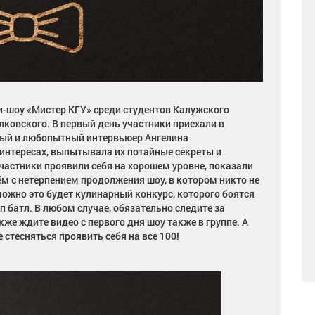
и-шоу «Мистер КГУ» среди студентов Калужского
лковского. В первый день участники приехали в
шный и любопытный интервьюер Ангелина
интересах, выпытывала их потайные секреты и
частники проявили себя на хорошем уровне, показали
м с нетерпением продолжения шоу, в котором никто не
можно это будет кулинарный конкурс, которого боятся
эп батл. В любом случае, обязательно следите за
акже ждите видео с первого дня шоу также в группе. А
стесняться проявить себя на все 100!