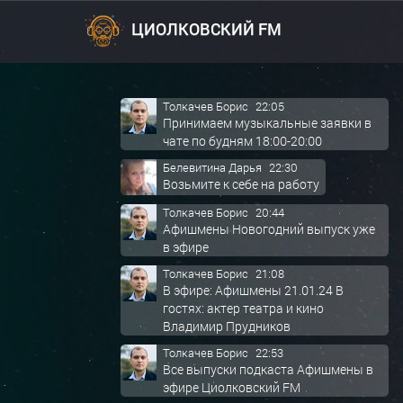
2 марта приветы и заявки с 17:00 до
18:00
ЦИОЛКОВСКИЙ FM
Толкачев Борис
12:03
3 марта приветы и заявки с 13:00 до
14:00
Толкачев Борис
22:05
Принимаем музыкальные заявки в
чате по будням 18:00-20:00
Белевитина Дарья
22:30
Возьмите к себе на работу
Толкачев Борис
20:44
Афишмены Новогодний выпуск уже
в эфире
Толкачев Борис
21:08
В эфире: Афишмены 21.01.24 В
гостях: актер театра и кино
Владимир Прудников
Толкачев Борис
22:53
Все выпуски подкаста Афишмены в
эфире Циолковский FM