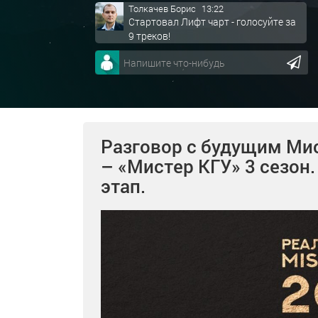
Толкачев Борис
13:22
Стартовал Лифт чарт - голосуйте за
9 треков!
Разговор с будущим Ми
– «Мистер КГУ» 3 сезон
этап.