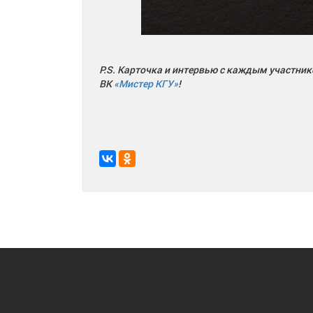
P.S. Карточка и интервью с каждым участнико
ВК
«Мистер КГУ»
!