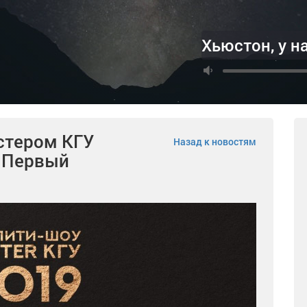
Хьюстон, у н
стером КГУ
Назад к новостям
. Первый