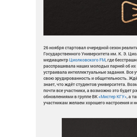
26 ноября стартовал очередной сезон реалит
Государственного Университета им. К. Э. Цио
медиацентр
Циолковского FM
, где бесстра
расспрашивала наших молодых парней об их 
устраивала интеллектуальные задания. Все у
свою эрудированность и общительность. Ждё
знает, что ждёт студентов университета. Воз
почти все участники, а возможно это будет р
обновлениями в группе ВК
«Мистер КГУ»
, а т
участникам желаем хорошего настроения и не 